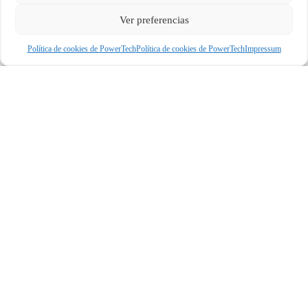
Ver preferencias
Política de cookies de PowerTech
Política de cookies de PowerTech
Impressum
CONTENIDO
RANKINGS
Mejores procesadores
Ranking GPUs 2026
Tarjetas gráficas
Ranking CPUs 2026
Calidad precio
Ranking SSDs 2026
Hardware
Ranking RAM 2026
COMPARATIVAS
GUÍAS
Comparar GPUs
Mejores CPUs gaming
Gaming 1080p
Mejores SSDs NVMe