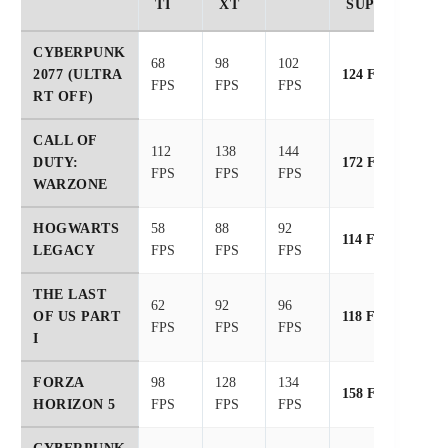
TI
XT
SUPER
CYBERPUNK
68
98
102
2077 (ULTRA
124 FPS
FPS
FPS
FPS
RT OFF)
CALL OF
112
138
144
DUTY:
172 FPS
FPS
FPS
FPS
WARZONE
HOGWARTS
58
88
92
114 FPS
LEGACY
FPS
FPS
FPS
THE LAST
62
92
96
OF US PART
118 FPS
FPS
FPS
FPS
I
FORZA
98
128
134
158 FPS
HORIZON 5
FPS
FPS
FPS