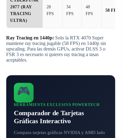
CYBERPUNK
2077 (RAY
28
34
48
58 FPS
TRACING
FPS
FPS
FPS
ULTRA)
Ray Tracing en 1440p:
Solo la RTX 4070 Super
mantiene ray tracing jugable (58 FPS) en 1440p sin
upscaling. Para las demás GPUs, activar DLSS 3 o
FSR 3 es necesario si quieres ray tracing a tasas
aceptables.
🎮
HERRAMIENTA EXCLUSIVA POWERTECH
Comparador de Tarjetas
Gráficas Interactivo
Compara tarjetas gráficas NVIDIA y AMD lado