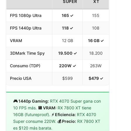
SUPER
XT
FPS 1080p Ultra
165 ✓
155
FPS 1440p Ultra
118 ✓
108
VRAM
12 GB
16 GB ✓
3DMark Time Spy
19.500 ✓
18.200
Consumo (TDP)
220W ✓
263W
Precio USA
$599
$479 ✓
🎮 1440p Gaming:
RTX 4070 Super gana con
10 FPS más.
💾 VRAM:
RX 7800 XT tiene
16GB (futureproof).
⚡ Eficiencia:
RTX 4070
Super consume 220W.
💰 Precio:
RX 7800 XT
es $120 más barata.