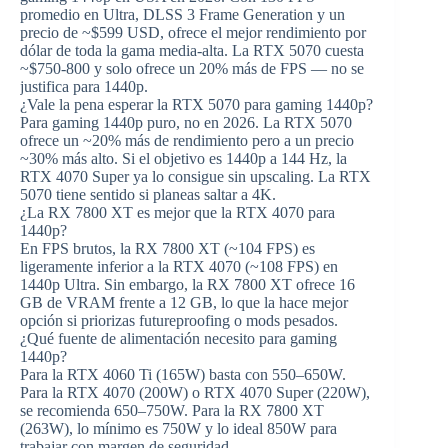
promedio en Ultra, DLSS 3 Frame Generation y un
precio de ~$599 USD, ofrece el mejor rendimiento por
dólar de toda la gama media-alta. La RTX 5070 cuesta
~$750-800 y solo ofrece un 20% más de FPS — no se
justifica para 1440p.
¿Vale la pena esperar la RTX 5070 para gaming 1440p?
Para gaming 1440p puro, no en 2026. La RTX 5070
ofrece un ~20% más de rendimiento pero a un precio
~30% más alto. Si el objetivo es 1440p a 144 Hz, la
RTX 4070 Super ya lo consigue sin upscaling. La RTX
5070 tiene sentido si planeas saltar a 4K.
¿La RX 7800 XT es mejor que la RTX 4070 para
1440p?
En FPS brutos, la RX 7800 XT (~104 FPS) es
ligeramente inferior a la RTX 4070 (~108 FPS) en
1440p Ultra. Sin embargo, la RX 7800 XT ofrece 16
GB de VRAM frente a 12 GB, lo que la hace mejor
opción si priorizas futureproofing o mods pesados.
¿Qué fuente de alimentación necesito para gaming
1440p?
Para la RTX 4060 Ti (165W) basta con 550–650W.
Para la RTX 4070 (200W) o RTX 4070 Super (220W),
se recomienda 650–750W. Para la RX 7800 XT
(263W), lo mínimo es 750W y lo ideal 850W para
trabajar con margen de seguridad.