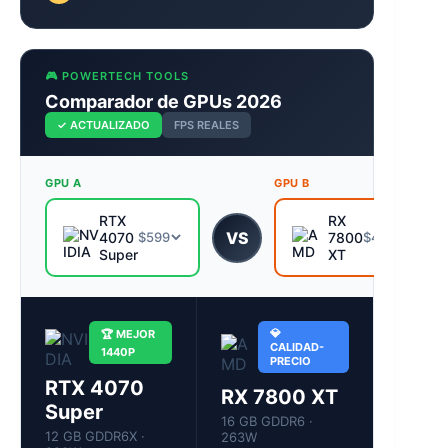
🎮 POWERTECH TOOLS
Comparador de GPUs 2026
✓ ACTUALIZADO
FPS REALES
GPU A
GPU B
RTX
RX
VS
4070
7800
$599
$479
Super
XT
💎
🏆 MEJOR
CALIDAD-
1440P
PRECIO
RTX 4070
RX 7800 XT
Super
16 GB GDDR6 ·
12 GB GDDR6X ·
263W