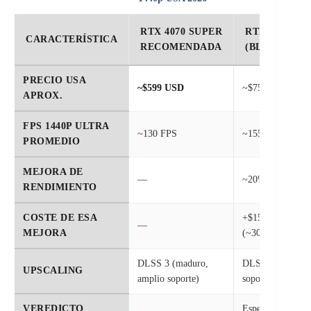
RTX 4070 SUPER
RTX 5070
CARACTERÍSTICA
RECOMENDADA
(BLACKWEL
PRECIO USA
~$599 USD
~$750–800 USD
APROX.
FPS 1440P ULTRA
~130 FPS
~155–160 FPS
PROMEDIO
MEJORA DE
—
~20% más
RENDIMIENTO
COSTE DE ESA
+$150–200 USD
—
MEJORA
(~30% más caro)
DLSS 3 (maduro,
DLSS 4 (nuevo,
UPSCALING
amplio soporte)
soporte creciendo
VEREDICTO
Esperar bajada d