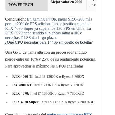
Mejor valor en 2026
POWERTECH
precio
Conclusión:
En gaming 1440p, pagar $150–200 más
por un 20% de FPS adicional no se justifica cuando la
RTX 4070 Super ya supera los 130 FPS en Ultra. La
RTX 5070 tiene sentido si planeas saltar a 4K o
necesitas DLSS 4 a largo plazo.
¿Qué CPU necesitas para 1440p sin cuello de botella?
Una GPU de gama alta con un procesador antiguo
pierde entre un 10% y 25% de su rendimiento potencial.
Para aprovechar al máximo las GPUs analizadas:
RTX 4060 Ti:
Intel i5-13600K o Ryzen 5 7600X
RX 7800 XT:
Intel i5-13600K o Ryzen 7 7700X
RTX 4070:
Intel i7-13700K o Ryzen 7 7800X3D
RTX 4070 Super:
Intel i7-13700K o Ryzen 7 7800X3D
Consulta nuestra guía del
mejor procesador para RTX