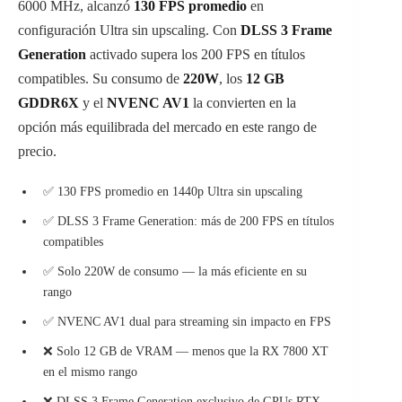
6000 MHz, alcanzó
130 FPS promedio
en
configuración Ultra sin upscaling. Con
DLSS 3 Frame
Generation
activado supera los 200 FPS en títulos
compatibles. Su consumo de
220W
, los
12 GB
GDDR6X
y el
NVENC AV1
la convierten en la
opción más equilibrada del mercado en este rango de
precio.
✅ 130 FPS promedio en 1440p Ultra sin upscaling
✅ DLSS 3 Frame Generation: más de 200 FPS en títulos
compatibles
✅ Solo 220W de consumo — la más eficiente en su
rango
✅ NVENC AV1 dual para streaming sin impacto en FPS
❌ Solo 12 GB de VRAM — menos que la RX 7800 XT
en el mismo rango
❌ DLSS 3 Frame Generation exclusivo de GPUs RTX