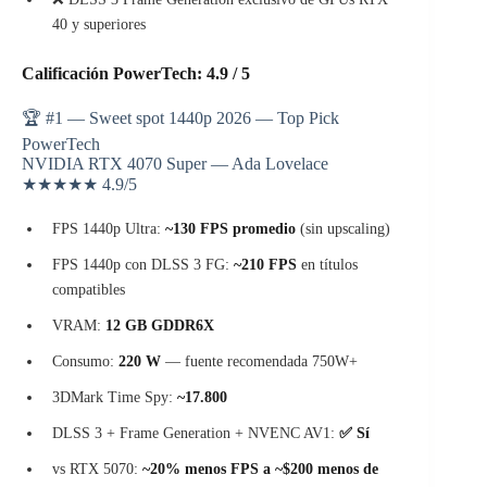
40 y superiores
Calificación PowerTech: 4.9 / 5
🏆 #1 — Sweet spot 1440p 2026 — Top Pick
PowerTech
NVIDIA RTX 4070 Super — Ada Lovelace
★★★★★
4.9
/5
FPS 1440p Ultra:
~130 FPS promedio
(sin upscaling)
FPS 1440p con DLSS 3 FG:
~210 FPS
en títulos
compatibles
VRAM:
12 GB GDDR6X
Consumo:
220 W
— fuente recomendada 750W+
3DMark Time Spy:
~17.800
DLSS 3 + Frame Generation + NVENC AV1:
✅ Sí
vs RTX 5070:
~20% menos FPS a ~$200 menos de