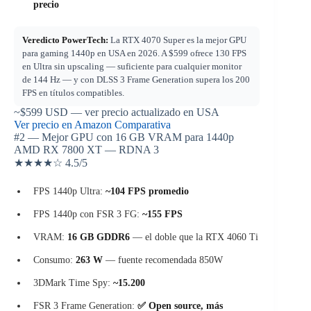
precio
Veredicto PowerTech:
La RTX 4070 Super es la mejor GPU
para gaming 1440p en USA en 2026. A $599 ofrece 130 FPS
en Ultra sin upscaling — suficiente para cualquier monitor
de 144 Hz — y con DLSS 3 Frame Generation supera los 200
FPS en títulos compatibles.
~$599
USD — ver precio actualizado en USA
Ver precio en Amazon
Comparativa
#2 — Mejor GPU con 16 GB VRAM para 1440p
AMD RX 7800 XT — RDNA 3
★★★★☆
4.5
/5
FPS 1440p Ultra:
~104 FPS promedio
FPS 1440p con FSR 3 FG:
~155 FPS
VRAM:
16 GB GDDR6
— el doble que la RTX 4060 Ti
Consumo:
263 W
— fuente recomendada 850W
3DMark Time Spy:
~15.200
FSR 3 Frame Generation:
✅ Open source, más