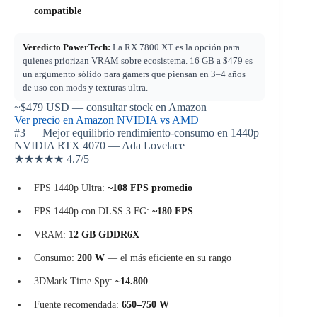
compatible
Veredicto PowerTech:
La RX 7800 XT es la opción para
quienes priorizan VRAM sobre ecosistema. 16 GB a $479 es
un argumento sólido para gamers que piensan en 3–4 años
de uso con mods y texturas ultra.
~$479
USD — consultar stock en Amazon
Ver precio en Amazon
NVIDIA vs AMD
#3 — Mejor equilibrio rendimiento-consumo en 1440p
NVIDIA RTX 4070 — Ada Lovelace
★★★★★
4.7
/5
FPS 1440p Ultra:
~108 FPS promedio
FPS 1440p con DLSS 3 FG:
~180 FPS
VRAM:
12 GB GDDR6X
Consumo:
200 W
— el más eficiente en su rango
3DMark Time Spy:
~14.800
Fuente recomendada:
650–750 W