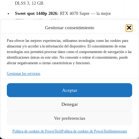
DLSS 3, 12 GB.
Sweet spot 1440p 2026:
RTX 4070 Super — la mejor
GPU para 1440p en USA.
Gestionar consentimiento
Entrada económica a 1440p:
RTX 4060 Ti — necesita
DLSS 3 en títulos exigentes.
Para ofrecer las mejores experiencias, utilizamos tecnologías como las cookies para
almacenar y/o acceder a la información del dispositivo. El consentimiento de estas
Si tienes dudas sobre qué GPU te conviene según tu
tecnologías nos permitirá procesar datos como el comportamiento de navegación o las
identificaciones únicas en este sitio. No consentir o retirar el consentimiento, puede
presupuesto exacto, usa el
comparador interactivo
afectar negativamente a ciertas características y funciones.
más arriba en esta misma página o consulta nuestra
guía
Gestionar los servicios
completa de tarjetas gráficas 2026
.
Aceptar
Denegar
Ver preferencias
Entradas relacionadas
Política de cookies de PowerTech
Política de cookies de PowerTech
Impressum