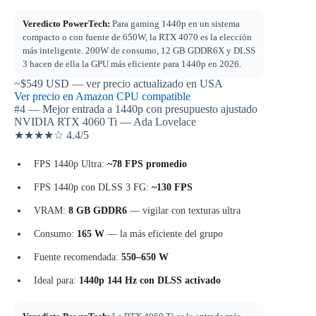
Veredicto PowerTech:
Para gaming 1440p en un sistema
compacto o con fuente de 650W, la RTX 4070 es la elección
más inteligente. 200W de consumo, 12 GB GDDR6X y DLSS
3 hacen de ella la GPU más eficiente para 1440p en 2026.
~$549
USD — ver precio actualizado en USA
Ver precio en Amazon
CPU compatible
#4 — Mejor entrada a 1440p con presupuesto ajustado
NVIDIA RTX 4060 Ti — Ada Lovelace
★★★★☆
4.4
/5
FPS 1440p Ultra:
~78 FPS promedio
FPS 1440p con DLSS 3 FG:
~130 FPS
VRAM:
8 GB GDDR6
— vigilar con texturas ultra
Consumo:
165 W
— la más eficiente del grupo
Fuente recomendada:
550–650 W
Ideal para:
1440p 144 Hz con DLSS activado