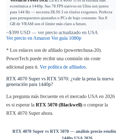
Veredicto PowerTech:
La RTX 4060 Ti es la entrada más
económica a 1440p. Sus 78 FPS nativos en Ultra son justos
para 144 Hz — necesita DLSS 3 en títulos exigentes. Perfecta
para presupuestos ajustados o PCs de bajo consumo. Sus 8
GB de VRAM son el límite más claro a futuro.
~$399
USD — ver precio actualizado en USA
Ver precio en Amazon
Ver guía 1080p
* Los enlaces son de afiliado (powertechusa-20).
PowerTech puede recibir una comisión sin coste
adicional para ti.
Ver política de afiliados
.
RTX 4070 Super vs RTX 5070: ¿vale la pena la nueva
generación para 1440p?
La pregunta más frecuente en el mercado USA en 2026
es si esperar la
RTX 5070 (Blackwell)
o comprar la
RTX 4070 Super ahora.
RTX 4070 Super vs RTX 5070 — análisis precio-rendimiento gami
1440p USA 2026