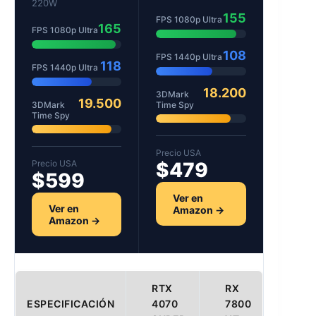
220W
155
FPS 1080p Ultra
165
FPS 1080p Ultra
108
FPS 1440p Ultra
118
FPS 1440p Ultra
18.200
3DMark
19.500
3DMark
Time Spy
Time Spy
Precio USA
Precio USA
$479
$599
Ver en
Ver en
Amazon →
Amazon →
RTX
RX
ESPECIFICACIÓN
4070
7800