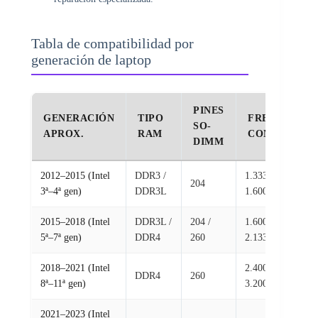
Tabla de compatibilidad por
generación de laptop
PINES
GENERACIÓN
TIPO
FREQ.
SO-
APROX.
RAM
COMÚN
DIMM
2012–2015 (Intel
DDR3 /
1.333 –
204
Ge
3ª–4ª gen)
DDR3L
1.600 MHz
2015–2018 (Intel
DDR3L /
204 /
1.600 –
Ge
5ª–7ª gen)
DDR4
260
2.133 MHz
2018–2021 (Intel
2.400 –
DDR4
260
De
8ª–11ª gen)
3.200 MHz
2021–2023 (Intel