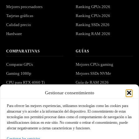
Mejores procesadores
Ranking GPUs 2026
Tarjetas gráficas
Ranking CPUs 2026
Calidad precio
Ranking SSDs 2026
Hardware
Ranking RAM 2026
COMPARATIVAS
GUÍAS
Comparar GPUs
Mejores CPUs gaming
Gaming 1080p
Mejores SSDs NVMe
CPU para RTX 4060 Ti
Guía de RAM 2026
Gaming 1440p
Ver todo el hardware
Gestionar consentimiento
Para ofrecer las mejores experiencias, utilizamos tecnologías como las cookies para
LEGAL
COMUNIDAD
almacenar y/o acceder a la información del dispositivo. El consentimiento de estas
tecnologías nos permitirá procesar datos como el comportamiento de navegación o las
Privacidad
Análisis y hardware exclusivo en
identificaciones únicas en este sitio. No consentir o retirar el consentimiento, puede
tu correo.
afectar negativamente a ciertas características y funciones.
Cookies
Gestionar los servicios