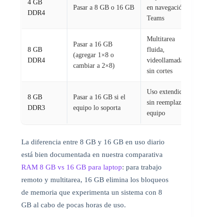
4 GB
Pasar a 8 GB o 16 GB
en navegación y
DDR4
Teams
Multitarea
Pasar a 16 GB
8 GB
fluida,
(agregar 1×8 o
DDR4
videollamadas
cambiar a 2×8)
sin cortes
Uso extendido
8 GB
Pasar a 16 GB si el
sin reemplazar el
DDR3
equipo lo soporta
equipo
La diferencia entre 8 GB y 16 GB en uso diario
está bien documentada en nuestra comparativa
RAM 8 GB vs 16 GB para laptop
: para trabajo
remoto y multitarea, 16 GB elimina los bloqueos
de memoria que experimenta un sistema con 8
GB al cabo de pocas horas de uso.