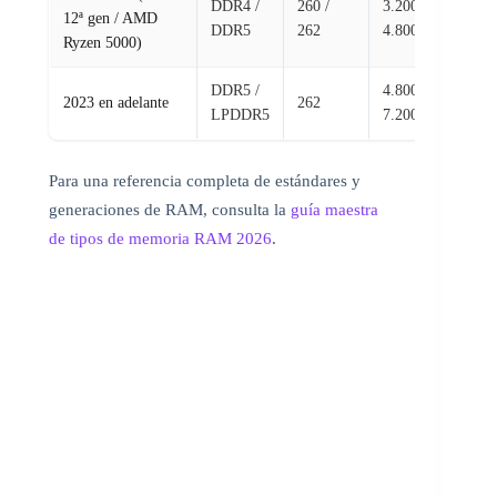
DDR4 /
260 /
3.200 –
M
12ª gen / AMD
DDR5
262
4.800 MHz
so
Ryzen 5000)
DDR5 /
4.800 –
Fr
2023 en adelante
262
LPDDR5
7.200 MHz
so
Para una referencia completa de estándares y
generaciones de RAM, consulta la
guía maestra
de tipos de memoria RAM 2026
.