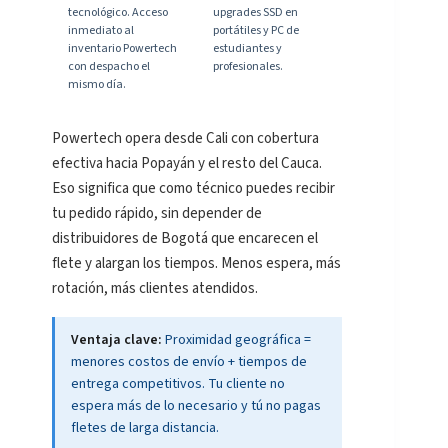
tecnológico. Acceso
upgrades SSD en
inmediato al
portátiles y PC de
inventario Powertech
estudiantes y
con despacho el
profesionales.
mismo día.
Powertech opera desde Cali con cobertura
efectiva hacia Popayán y el resto del Cauca.
Eso significa que como técnico puedes recibir
tu pedido rápido, sin depender de
distribuidores de Bogotá que encarecen el
flete y alargan los tiempos. Menos espera, más
rotación, más clientes atendidos.
Ventaja clave:
Proximidad geográfica =
menores costos de envío + tiempos de
entrega competitivos. Tu cliente no
espera más de lo necesario y tú no pagas
fletes de larga distancia.