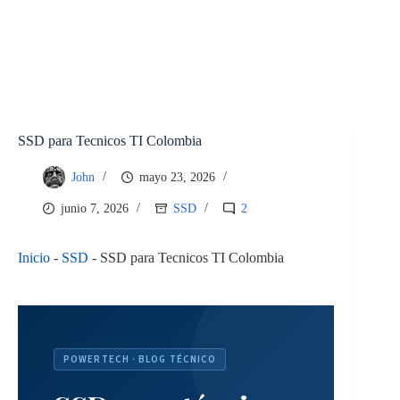
SSD para Tecnicos TI Colombia
John
mayo 23, 2026
junio 7, 2026
SSD
2
Inicio
-
SSD
-
SSD para Tecnicos TI Colombia
A
r
t
POWERTECH · BLOG TÉCNICO
í
c