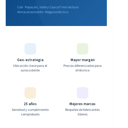
o
Cali · Popayán, Valle y Cauca
7 min lectura
m
Almacenamiento · Negocio técnico
p
r
a
r
S
S
D
Geo-estrategia
Mayor margen
c
Ubicación clave para el
Precios diferenciados para
o
suroccidente
el técnico
n
P
o
w
e
25 años
Mejores marcas
r
Seriedad y cumplimiento
Respaldo de fabricantes
t
comprobado
líderes
e
c