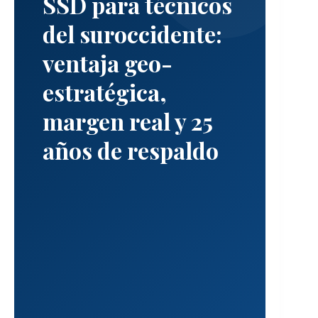
SSD para técnicos
u
l
del suroccidente:
o
ventaja geo-
:
p
estratégica,
o
r
margen real y 25
q
u
años de respaldo
é
l
o
s
t
é
c
n
i
c
o