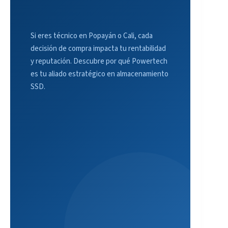
s
d
e
Si eres técnico en Popayán o Cali, cada
P
o
decisión de compra impacta tu rentabilidad
p
y reputación. Descubre por qué Powertech
a
es tu aliado estratégico en almacenamiento
y
SSD.
á
n
y
C
a
l
i
d
e
b
e
n
c