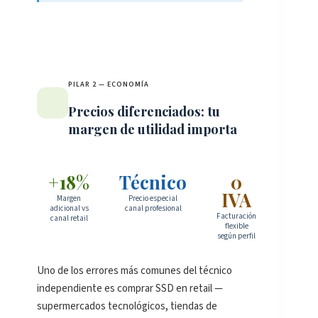
PILAR 2 — ECONOMÍA
Precios diferenciados: tu
margen de utilidad importa
+18%
Técnico
0
IVA
Margen
Precio especial
adicional vs
canal profesional
Facturación
canal retail
flexible
según perfil
Uno de los errores más comunes del técnico
independiente es comprar SSD en retail —
supermercados tecnológicos, tiendas de