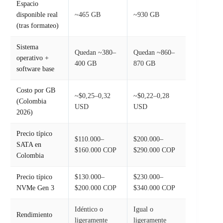
Espacio
disponible real
~465 GB
~930 GB
(tras formateo)
Sistema
Quedan ~380–
Quedan ~860–
operativo +
400 GB
870 GB
software base
Costo por GB
~$0,25–0,32
~$0,22–0,28
(Colombia
USD
USD
2026)
Precio típico
$110.000–
$200.000–
SATA en
$160.000 COP
$290.000 COP
Colombia
Precio típico
$130.000–
$230.000–
NVMe Gen 3
$200.000 COP
$340.000 COP
Idéntico o
Igual o
Rendimiento
ligeramente
ligeramente