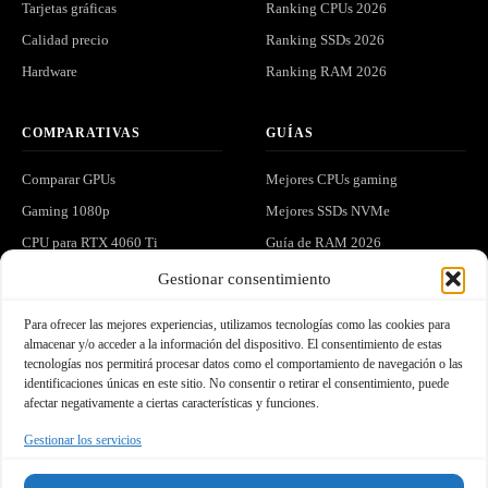
Tarjetas gráficas
Ranking CPUs 2026
Calidad precio
Ranking SSDs 2026
Hardware
Ranking RAM 2026
COMPARATIVAS
GUÍAS
Comparar GPUs
Mejores CPUs gaming
Gaming 1080p
Mejores SSDs NVMe
CPU para RTX 4060 Ti
Guía de RAM 2026
Gaming 1440p
Ver todo el hardware
Gestionar consentimiento
Para ofrecer las mejores experiencias, utilizamos tecnologías como las cookies para
LEGAL
COMUNIDAD
almacenar y/o acceder a la información del dispositivo. El consentimiento de estas
tecnologías nos permitirá procesar datos como el comportamiento de navegación o las
Privacidad
Análisis y hardware exclusivo en
identificaciones únicas en este sitio. No consentir o retirar el consentimiento, puede
tu correo.
afectar negativamente a ciertas características y funciones.
Cookies
Gestionar los servicios
Aviso legal
Afiliados