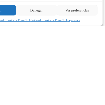
ar
Denegar
Ver preferencias
ica de cookies de PowerTech
Política de cookies de PowerTech
Impressum
LEGAL
COMUNIDAD
Privacidad
Análisis y hardware exclusivo en
tu correo.
Cookies
Aviso legal
Afiliados