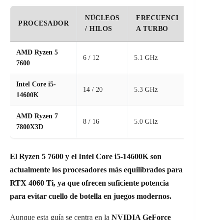
NÚCLEOS
FRECUENCI
PUNT
PROCESADOR
/ HILOS
A TURBO
GAMI
AMD Ryzen 5
6 / 12
5.1 GHz
⭐ 9.4 /
7600
Intel Core i5-
14 / 20
5.3 GHz
⭐ 9.6 /
14600K
AMD Ryzen 7
8 / 16
5.0 GHz
⭐ 9.8 /
7800X3D
El Ryzen 5 7600 y el Intel Core i5-14600K son
actualmente los procesadores más equilibrados para
RTX 4060 Ti, ya que ofrecen suficiente potencia
para evitar cuello de botella en juegos modernos.
Aunque esta guía se centra en la
NVIDIA GeForce