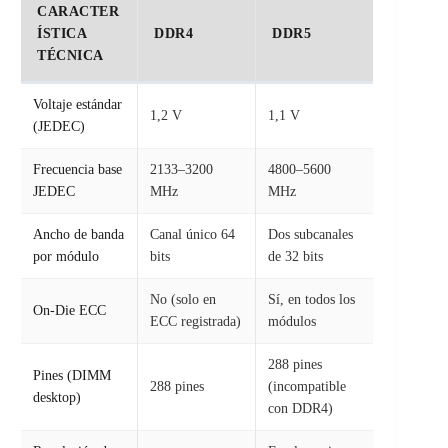
CARACTER
ÍSTICA
DDR4
DDR5
TÉCNICA
Voltaje estándar
1,2 V
1,1 V
(JEDEC)
Frecuencia base
2133–3200
4800–5600
JEDEC
MHz
MHz
Ancho de banda
Canal único 64
Dos subcanales
por módulo
bits
de 32 bits
No (solo en
Sí, en todos los
On-Die ECC
ECC registrada)
módulos
288 pines
Pines (DIMM
288 pines
(incompatible
desktop)
con DDR4)