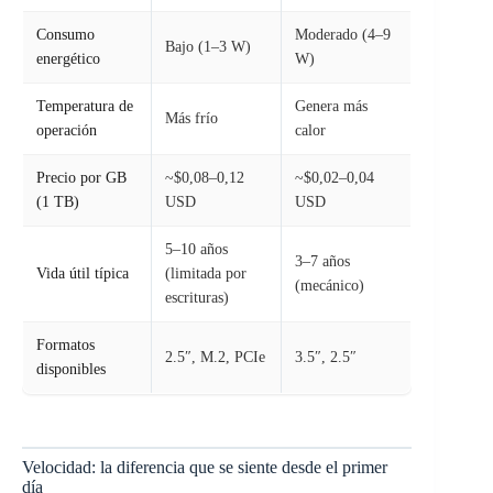
Consumo
Moderado (4–9
Bajo (1–3 W)
energético
W)
Temperatura de
Genera más
Más frío
operación
calor
Precio por GB
~$0,08–0,12
~$0,02–0,04
(1 TB)
USD
USD
5–10 años
3–7 años
Vida útil típica
(limitada por
(mecánico)
escrituras)
Formatos
2.5″, M.2, PCIe
3.5″, 2.5″
disponibles
Velocidad: la diferencia que se siente desde el primer
día