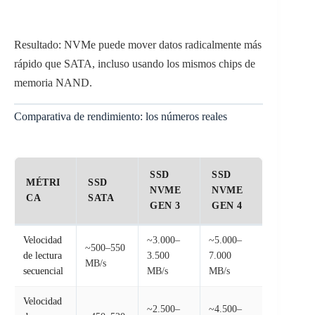
Resultado: NVMe puede mover datos radicalmente más
rápido que SATA, incluso usando los mismos chips de
memoria NAND.
Comparativa de rendimiento: los números reales
SSD
SSD
MÉTRI
SSD
NVME
NVME
CA
SATA
GEN 3
GEN 4
Velocidad
~3.000–
~5.000–
~500–550
de lectura
3.500
7.000
MB/s
secuencial
MB/s
MB/s
Velocidad
~2.500–
~4.500–