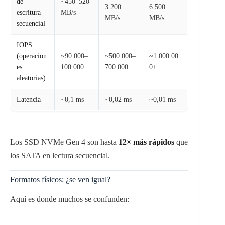
de
~450–520
3.200
6.500
escritura
MB/s
MB/s
MB/s
secuencial
IOPS
(operacion
~90.000–
~500.000–
~1.000.00
es
100.000
700.000
0+
aleatorias)
Latencia
~0,1 ms
~0,02 ms
~0,01 ms
Los SSD NVMe Gen 4 son hasta
12× más rápidos
que
los SATA en lectura secuencial.
Formatos físicos: ¿se ven igual?
Aquí es donde muchos se confunden: