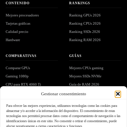
CONTENIDO
RANKINGS
Mejores procesadores
Ranking GPUs 2026
Tarjetas gráficas
Ranking CPUs 2026
Calidad precio
Ranking SSDs 2026
Hardware
Ranking RAM 2026
COMPARATIVAS
GUÍAS
Comparar GPUs
Mejores CPUs gaming
Gaming 1080p
Mejores SSDs NVMe
CPU para RTX 4060 Ti
Guía de RAM 2026
Gaming 1440p
Ver todo el hardware
Gestionar consentimiento
Para ofrecer las mejores experiencias, utilizamos tecnologías como las cookies para
LEGAL
COMUNIDAD
almacenar y/o acceder a la información del dispositivo. El consentimiento de estas
tecnologías nos permitirá procesar datos como el comportamiento de navegación o las
Privacidad
Análisis y hardware exclusivo en
identificaciones únicas en este sitio. No consentir o retirar el consentimiento, puede
tu correo.
afectar negativamente a ciertas características y funciones.