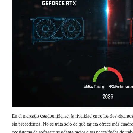
En el mercado estadounidense, la rivalidad entre los dos gigante
sin precedentes. No se trata solo de qué tarjeta ofrece más cuad
ecosistema de software se adapta mejor a tus necesidades de trab