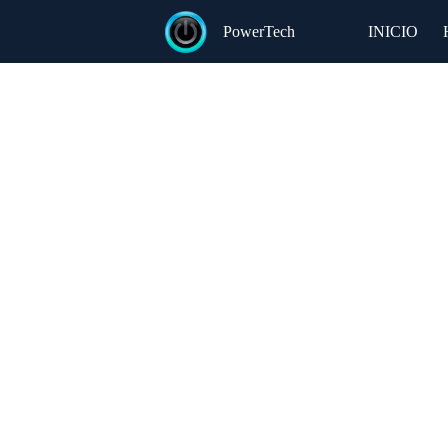
Saltar
al
PowerTech
INICIO
contenido