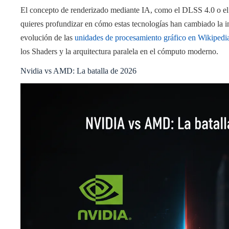
El concepto de renderizado mediante IA, como el DLSS 4.0 o el 
quieres profundizar en cómo estas tecnologías han cambiado la in
evolución de las
unidades de procesamiento gráfico en Wikipedi
los Shaders y la arquitectura paralela en el cómputo moderno.
Nvidia vs AMD: La batalla de 2026