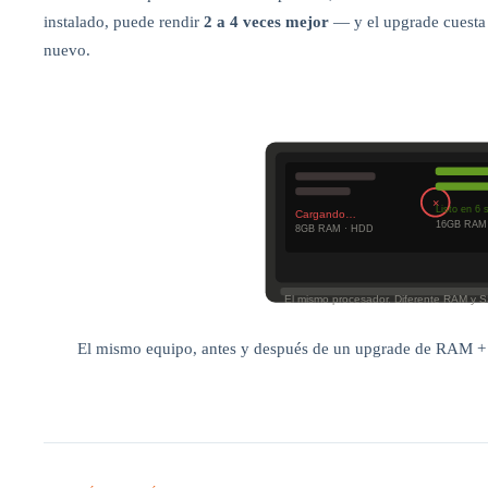
instalado, puede rendir
2 a 4 veces mejor
— y el upgrade cuesta 
nuevo.
×
Listo en 6 
Cargando…
16GB RAM 
8GB RAM · HDD
El mismo procesador. Diferente RAM y 
El mismo equipo, antes y después de un upgrade de RAM +