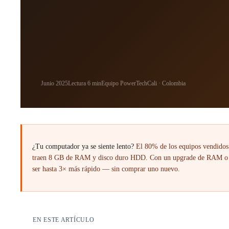
c
u
e
n
t
a
n
s
o
Junio 2025
Lectura 6 min
Equipo PowerTech
Cali · Colombia
b
r
e
t
u
c
o
¿Tu computador ya se siente lento?
El 80% de los equipos vendidos 
m
traen 8 GB de RAM y disco duro HDD. Con un upgrade de RAM o 
p
ser hasta 3× más rápido — sin comprar uno nuevo.
u
t
a
d
o
r
EN ESTE ARTÍCULO
—