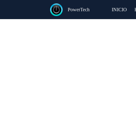
Saltar
al
PowerTech
INICIO
contenido