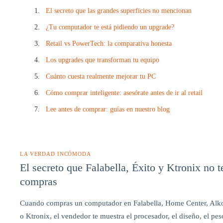
g
El secreto que las grandes superficies no mencionan
u
í
¿Tu computador te está pidiendo un upgrade?
a
Retail vs PowerTech: la comparativa honesta
d
e
Los upgrades que transforman tu equipo
u
p
Cuánto cuesta realmente mejorar tu PC
g
r
Cómo comprar inteligente: asesórate antes de ir al retail
a
d
Lee antes de comprar: guías en nuestro blog
e
s
P
o
w
LA VERDAD INCÓMODA
e
El secreto que Falabella, Éxito y Ktronix no
r
T
compras
e
c
Cuando compras un computador en Falabella, Home Center, Alkos
h
o Ktronix, el vendedor te muestra el procesador, el diseño, el pe