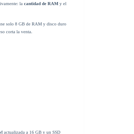
ivamente: la
cantidad de RAM
y el
tiene solo 8 GB de RAM y disco duro
o corta la venta.
M actualizada a 16 GB y un SSD