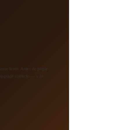
iente lento. Antes de pagar
 upgrade correcto — y lo