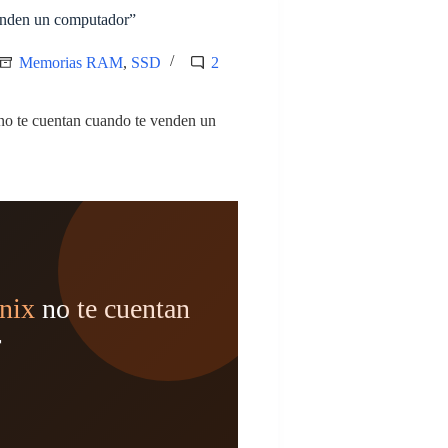
venden un computador”
Memorias RAM
,
SSD
2
 no te cuentan cuando te venden un
onix
no te cuentan
r