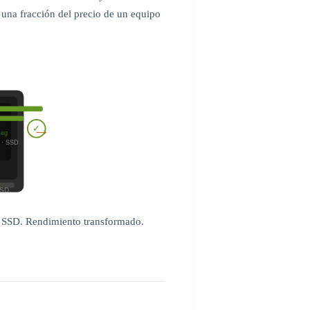
una fracción del precio de un equipo
→
✓
seg
· SSD
SSD.
 SSD. Rendimiento transformado.