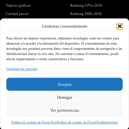
Tarjetas gráficas
Ranking CPUs 2026
Calidad precio
Ranking SSDs 2026
Hardware
Ranking RAM 2026
Gestionar consentimiento
Para ofrecer las mejores experiencias, utilizamos tecnologías como las cookies para
COMPARATIVAS
GUÍAS
almacenar y/o acceder a la información del dispositivo. El consentimiento de estas
tecnologías nos permitirá procesar datos como el comportamiento de navegación o las
Comparar GPUs
Mejores CPUs gaming
identificaciones únicas en este sitio. No consentir o retirar el consentimiento, puede
Gaming 1080p
Mejores SSDs NVMe
afectar negativamente a ciertas características y funciones.
CPU para RTX 4060 Ti
Guía de RAM 2026
Gestionar los servicios
Gaming 1440p
Ver todo el hardware
Aceptar
LEGAL
COMUNIDAD
Denegar
Privacidad
Análisis y hardware exclusivo en
tu correo.
Ver preferencias
Cookies
Aviso legal
Política de cookies de PowerTech
Política de cookies de PowerTech
Impressum