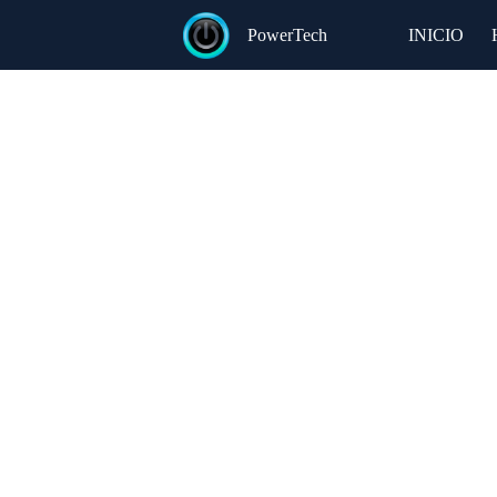
Saltar
al
PowerTech
INICIO
contenido