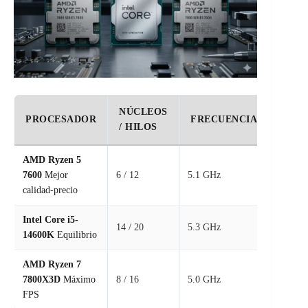
NÚCLEOS
PUNT
PROCESADOR
FRECUENCIA
/ HILOS
GAM
AMD Ryzen 5
7600
Mejor
6 / 12
5.1 GHz
⭐ 9.4 /
calidad-precio
Intel Core i5-
14 / 20
5.3 GHz
⭐ 9.5 /
14600K
Equilibrio
AMD Ryzen 7
7800X3D
Máximo
8 / 16
5.0 GHz
⭐ 9.8 /
FPS