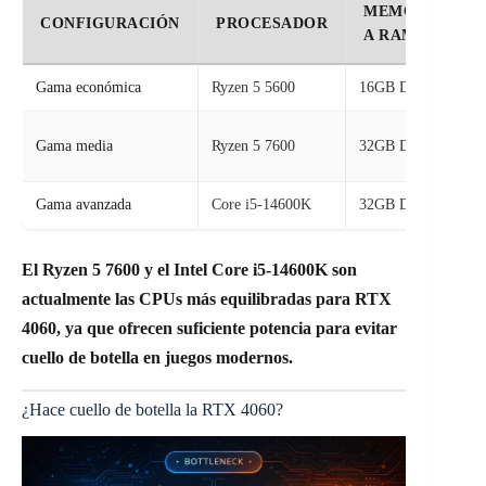
MEMORI
CONFIGURACIÓN
PROCESADOR
A RAM
Gama económica
Ryzen 5 5600
16GB DDR4
G
1
Gama media
Ryzen 5 7600
32GB DDR5
e
Gama avanzada
Core i5-14600K
32GB DDR5
G
El Ryzen 5 7600 y el Intel Core i5-14600K son
actualmente las CPUs más equilibradas para RTX
4060, ya que ofrecen suficiente potencia para evitar
cuello de botella en juegos modernos.
¿Hace cuello de botella la RTX 4060?