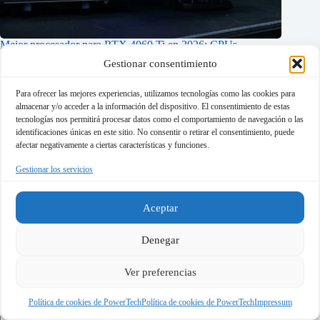
Mejor procesador para RTX 4060 Ti en 2026: CPUs
recomendadas sin cuello de botella
Gestionar consentimiento
marzo 14, 2026
Para ofrecer las mejores experiencias, utilizamos tecnologías como las cookies para
almacenar y/o acceder a la información del dispositivo. El consentimiento de estas
tecnologías nos permitirá procesar datos como el comportamiento de navegación o las
identificaciones únicas en este sitio. No consentir o retirar el consentimiento, puede
afectar negativamente a ciertas características y funciones.
Deja un comentario
Gestionar los servicios
Tu dirección de correo electrónico no será publicada.
Los campos
obligatorios están marcados con
*
Aceptar
Nombre
*
Denegar
Correo electrónico
*
Ver preferencias
Web
Política de cookies de PowerTech
Política de cookies de PowerTech
Impressum