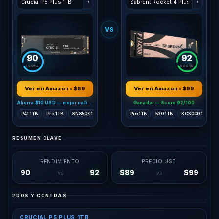
▼
▼
VS
90
92
SCORE
SCORE
Ver en Amazon • $89
Ver en Amazon • $99
Ahorra $10 USD — mejor calidad-precio
Ganador — Score 92/100
P41 1TB
Pro 1TB
SN850X 1TB
Pro 1TB
Pro 1TB
530 1TB
KC3000 1TB
RESUMEN CLAVE
RENDIMIENTO
PRECIO USD
90
92
$89
$99
vs
vs
PROS Y CONTRAS
CRUCIAL P5 PLUS 1TB