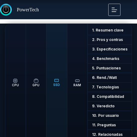
Saltar
al
PowerTech
contenido
1. Resumen clave
2. Pros y contras
3. Especificaciones
4. Benchmarks
5. Puntuaciones
6. Rend./Watt
SSD
CPU
GPU
RAM
7. Tecnologias
8. Compatibilidad
9. Veredicto
10. Por usuario
11. Preguntas
12. Relacionadas