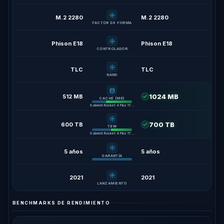
M.2 2280
M.2 2280
FACTOR DE FORMA
Phison E18
Phison E18
CONTROLADOR
TLC
TLC
NAND
1024 MB
512 MB
CACHÉ (MB)
Sabrent Rocket 4 Plus 1TB +100%
700 TB
600 TB
TBW
Sabrent Rocket 4 Plus 1TB +17%
5 años
5 años
GARANTÍA
2021
2021
LANZAMIENTO
BENCHMARKS DE RENDIMIENTO