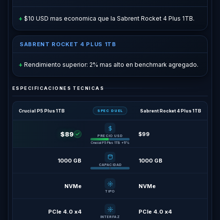
$10 USD mas economica que la Sabrent Rocket 4 Plus 1TB.
SABRENT ROCKET 4 PLUS 1TB
Rendimiento superior: 2% mas alto en benchmark agregado.
ESPECIFICACIONES TECNICAS
Crucial P5 Plus 1TB
Sabrent Rocket 4 Plus 1TB
SPEC DUEL
$89
$99
PRECIO USD
Crucial P5 Plus 1TB +11%
1000 GB
1000 GB
CAPACIDAD
NVMe
NVMe
TIPO
PCIe 4.0 x4
PCIe 4.0 x4
INTERFAZ