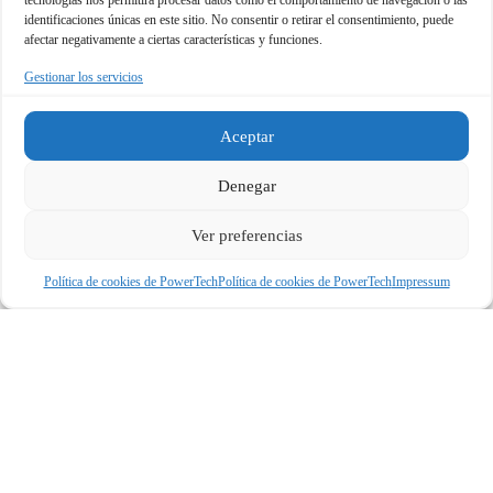
tecnologías nos permitirá procesar datos como el comportamiento de navegación o las
identificaciones únicas en este sitio. No consentir o retirar el consentimiento, puede
afectar negativamente a ciertas características y funciones.
Gestionar los servicios
Aceptar
Denegar
Ver preferencias
Política de cookies de PowerTech
Política de cookies de PowerTech
Impressum
CONTENIDO
RANKINGS
Mejores procesadores
Ranking GPUs 2026
Tarjetas gráficas
Ranking CPUs 2026