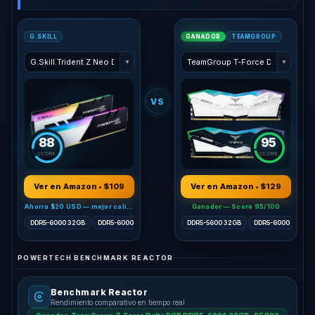
G.SKILL
GANADOR
TEAMGROUP
▼
▼
VS
88
95
SCORE
SCORE
Ver en Amazon • $109
Ver en Amazon • $129
Ahorra $20 USD — mejor calidad-precio
Ganador — Score 95/100
DDR5-6000 32GB
DDR5-6000 32GB
DDR5-5600 32GB
DDR5-5600 32GB
DDR5-6000 32GB
DDR5-6000 32GB
POWERTECH BENCHMARK REACTOR
Benchmark Reactor
Rendimiento comparativo en tiempo real