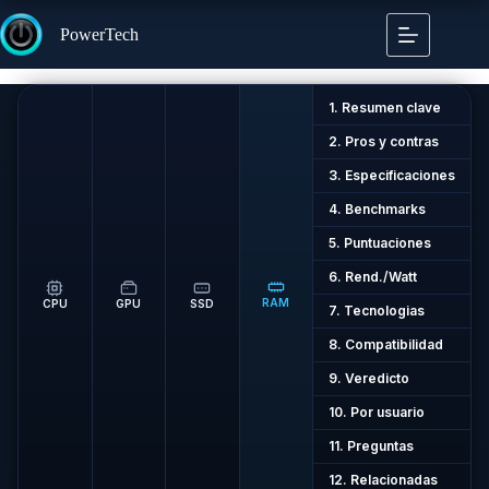
Saltar
al
PowerTech
contenido
1. Resumen clave
2. Pros y contras
3. Especificaciones
4. Benchmarks
5. Puntuaciones
6. Rend./Watt
RAM
CPU
GPU
SSD
7. Tecnologias
8. Compatibilidad
9. Veredicto
10. Por usuario
11. Preguntas
12. Relacionadas